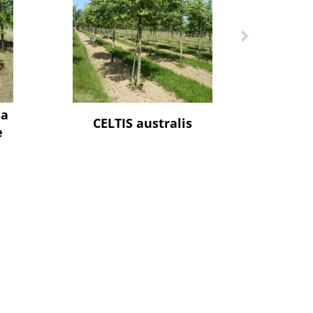
ia
CELTIS australis
e