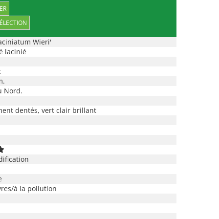
ER
ciniatum Wieri'
é lacinié
O
c
m.
 Nord.
ent dentés, vert clair brillant
dification
e
res/à la pollution