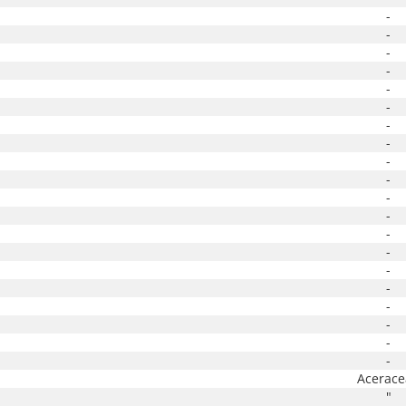
-
-
-
-
-
-
-
-
-
-
-
-
-
-
-
-
-
-
-
-
Acerace
"