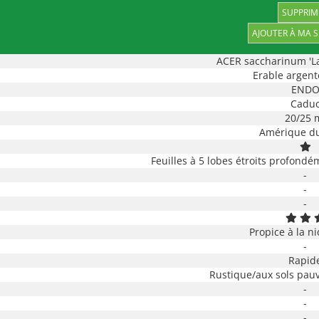
SUPPRIM
ACER saccharinum 'La
Erable argent
END
Cadu
20/25 
Amérique du
Feuilles à 5 lobes étroits profondém
-
-
-
Propice à la ni
-
Rapid
Rustique/aux sols pauv
-
-
-