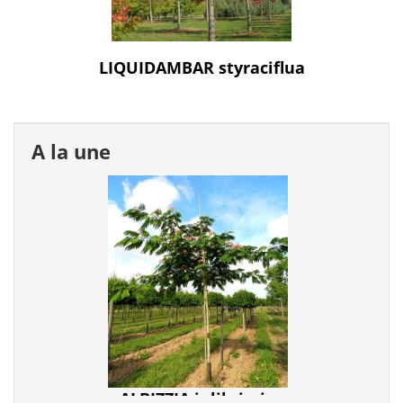
LIQUIDAMBAR styraciflua
A la une
ALBIZZIA julibrissin