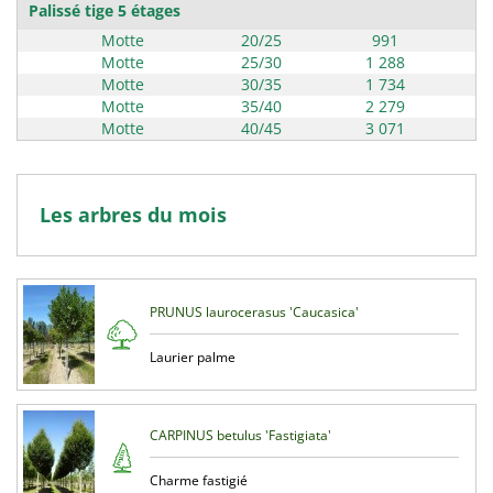
Palissé tige 5 étages
Motte
20/25
991
Motte
25/30
1 288
Motte
30/35
1 734
Motte
35/40
2 279
Motte
40/45
3 071
Les arbres du mois
PRUNUS laurocerasus 'Caucasica'
Laurier palme
CARPINUS betulus 'Fastigiata'
Charme fastigié