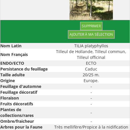
SUPPRIMER
Nom Latin
TILIA platyphyllos
Tilleul de Hollande, Tilleul commun,
Nom Français
Tilleul officinal
ENDO/ECTO
ECTO
Persistance du feuillage
Caduc
Taille adulte
20/25 m.
Origine
Europe.
Feuillage d'automne
-
Feuillage décoratif
-
Floraison
-
Fruits décoratifs
-
Plantes de
-
collections/rares
Ombre/fraicheur
-
Arbres pour la Faune
Très mellifère/Propice à la nidification