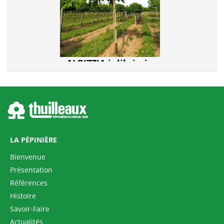
ALBIZZIA julibrissin
LA PÉPINIÈRE
Bienvenue
Présentation
Références
TETRADIUM daniellii
Histoire
Savoir-Faire
Actualités