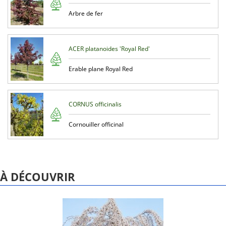
Arbre de fer
ACER platanoides 'Royal Red'
Erable plane Royal Red
CORNUS officinalis
Cornouiller officinal
À DÉCOUVRIR