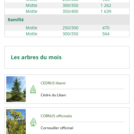
Motte
300/350
1 262
Motte
350/400
1 639
Ramifié
Motte
250/300
470
Motte
300/350
564
Les arbres du mois
CEDRUS libanii
Cèdre du Liban
CORNUS officinalis
Cornouiller officinal