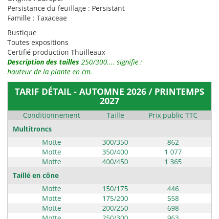
Persistance du feuillage : Persistant
Famille : Taxaceae
Rustique
Toutes expositions
Certifié production Thuilleaux
Description des tailles
250/300.... signifie :
hauteur de la plante en cm.
TARIF DÉTAIL - AUTOMNE 2026 / PRINTEMPS
2027
Conditionnement
Taille
Prix public TTC
Multitroncs
Motte
300/350
862
Motte
350/400
1 077
Motte
400/450
1 365
Taillé en cône
Motte
150/175
446
Motte
175/200
558
Motte
200/250
698
Motte
250/300
963