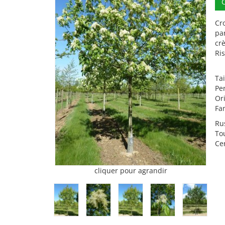
Cro
pa
cr
Ris
Tai
Pe
Or
Fa
Ru
To
Cer
cliquer pour agrandir