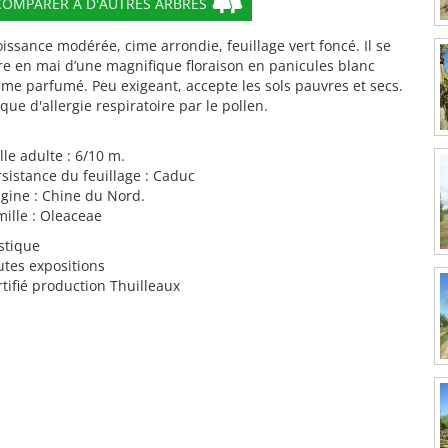
COMPARER À D'AUTRES ARBRES
issance modérée, cime arrondie, feuillage vert foncé. Il se
re en mai d’une magnifique floraison en panicules blanc
ème parfumé. Peu exigeant, accepte les sols pauvres et secs.
que d'allergie respiratoire par le pollen.
lle adulte : 6/10 m.
rsistance du feuillage : Caduc
igine : Chine du Nord.
mille : Oleaceae
stique
utes expositions
tifié production Thuilleaux