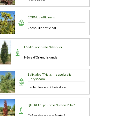
CORNUS officinalis
Cornouiller officinal
FAGUS orientalis 'Iskander'
Hêtre d'Orient 'Iskander'
Salix alba 'Tristis' = sepulcralis
'Chrysocom
Saule pleureur à bois doré
QUERCUS palustris 'Green Pillar'
Chêne des marais fastigié