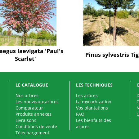
aegus laevigata 'Paul's
Pinus sylvestris Ti
Scarlet'
LE CATALOGUE
LES TECHNIQUES
Nos arbres
Les arbres
D
Les nouveaux arbres
La mycorhization
Comparateur
Vos plantations
N
Produits annexes
FAQ
Livraisons
Les bienfaits des
Conditions de vente
arbres
Téléchargement