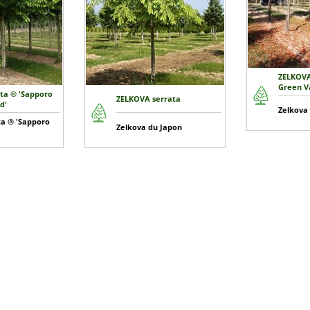
ZELKOVA
Green V
ta ® 'Sapporo
ZELKOVA serrata
d'
Zelkova 
a ® 'Sapporo
Zelkova du Japon