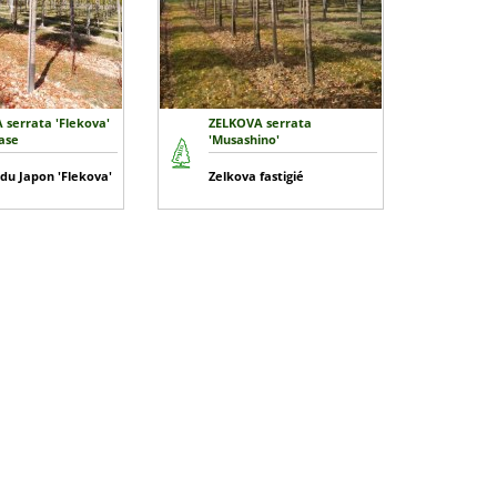
 serrata 'Flekova'
ZELKOVA serrata
ase
'Musashino'
du Japon 'Flekova'
Zelkova fastigié