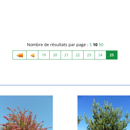
Nombre de résultats par page :
5
10
50
19
20
21
22
23
24
25