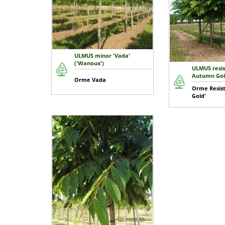
ULMUS minor 'Vada'
('Wanoux')
ULMUS resis
Autumn Gol
Orme Vada
Orme Resist
Gold'