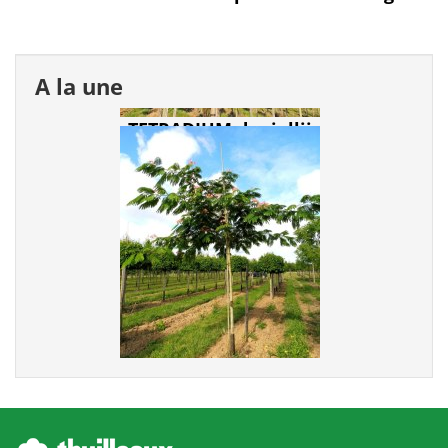
A la une
ALBIZZIA julibrissin