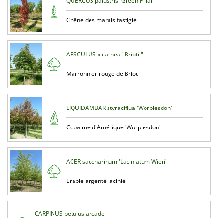
QUERCUS palustris 'Green Pillar'
Chêne des marais fastigié
AESCULUS x carnea "Briotii"
Marronnier rouge de Briot
LIQUIDAMBAR styraciflua 'Worplesdon'
Copalme d'Amérique 'Worplesdon'
ACER saccharinum 'Laciniatum Wieri'
Erable argenté lacinié
CARPINUS betulus arcade